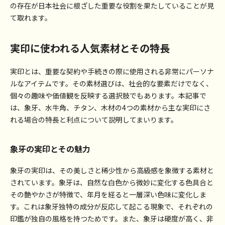
の存在が日本社会に根ざした重要な役割を果たしていることが見
て取れます。
実印に使われる人気素材とその特長
実印とは、重要な契約や手続きの際に使用される非常にパーソナ
ルなアイテムです。その素材選びは、社会的な要素だけでなく、
個々の趣味や価値観を反映する選択肢でもあります。本記事で
は、象牙、水牛角、チタン、木材の4つの素材から主な実印にさ
れる場合の特長と利点について説明してまいります。
象牙の実印とその魅力
象牙の実印は、その美しさと稀少性から高級感を象徴する素材と
されています。象牙は、自然な白色から微妙に変化する色具合と
その艶やかさが特徴で、年月を経ると一層深い色味に変化しま
す。これは象牙独特の成分が反応して起こる現象で、それぞれの
印鑑が独自の風格を持つためです。また、象牙は硬度が高く、非