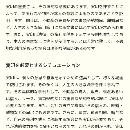
実印の重要さは、その法的な意義にあります。実印を押すことに
よって、ある行為や判断が本人の意志によるものであることを証
明します。例えば、不動産の売買契約の書類や結婚届、離婚届な
ど、人生の大きな節目節目になる文書には必ず実印が求められま
す。また、実印は法律上の権利関係を明示する役割も果たしてお
り、本人の同意なしに他人が使用することは非常に難しく、不適
切な利用があった場合は法的な制裁があるのです。
実印を必要とするシチュエーション
実印は、個々の意思や権限を示すための道具として、様々な場面
で使用されます。その多くは、人生の大きな決断を伴う事柄で
す。その具体的な事例として、不動産の購入、販売、譲渡あるい
は借入、リース、賃貸契約などの重要な契約を結ぶ際には実印が
必要となります。また、会社の設立や機関からの借入れ、結婚・
離婚などの届出にも必要です。さらに、遺言、遺産相続、贈与な
ど、自己の権利を他人に移転する場合にも実印が必要であり、そ
れが法的効力を持つ証明となるのです。これらの例からも、実印