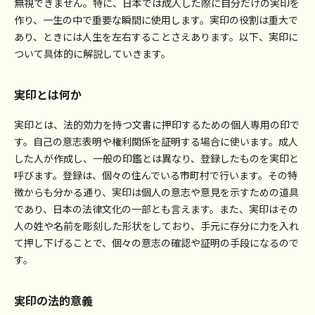
無視できません。特に、日本では成人した際に自分だけの実印を
作り、一生の中で重要な瞬間に使用します。実印の役割は重大で
あり、ときには人生を左右することさえあります。以下、実印に
ついて具体的に解説していきます。
実印とは何か
実印とは、法的効力を持つ文書に押印するための個人専用の印で
す。自己の意志表明や権利関係を証明する場合に使います。成人
した人が作成し、一般の印鑑とは異なり、登録したものを実印と
呼びます。登録は、個々の住んでいる市町村で行います。その特
徴からも分かる通り、実印は個人の意志や意見を示すための道具
であり、日本の法律文化の一部とも言えます。また、実印はその
人の姓や名前を彫刻した形状をしており、手元に存分に力を入れ
て押し下げることで、個々の意志の確認や証明の手段になるので
す。
実印の法的意義