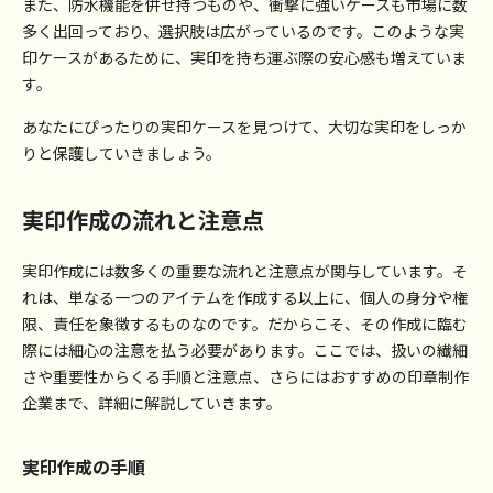
また、防水機能を併せ持つものや、衝撃に強いケースも市場に数
多く出回っており、選択肢は広がっているのです。このような実
印ケースがあるために、実印を持ち運ぶ際の安心感も増えていま
商品
す。
一覧
トップページ
あなたにぴったりの実印ケースを見つけて、大切な実印をしっか
りと保護していきましょう。
MENU
印鑑の選び方
実印作成の流れと注意点
よくあるご質問
実印作成には数多くの重要な流れと注意点が関与しています。そ
れは、単なる一つのアイテムを作成する以上に、個人の身分や権
お知らせ
限、責任を象徴するものなのです。だからこそ、その作成に臨む
ゴム印
印刷
その他
際には細心の注意を払う必要があります。ここでは、扱いの繊細
さや重要性からくる手順と注意点、さらにはおすすめの印章制作
コラム
企業まで、詳細に解説していきます。
店舗情報
実印作成の手順
詳
詳
詳