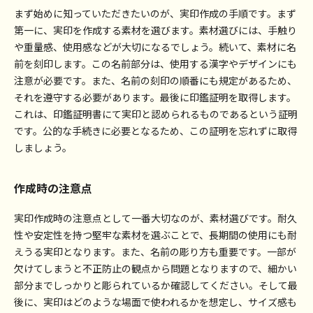
まず始めに知っていただきたいのが、実印作成の手順です。まず
細
細
細
お問い合わせ
第一に、実印を作成する素材を選びます。素材選びには、手触り
を
を
を
や重量感、使用感などが大切になるでしょう。続いて、素材に名
見
見
見
個人情報保護方針
前を刻印します。この名前部分は、使用する漢字やデザインにも
る
る
る
注意が必要です。また、名前の刻印の順番にも規定があるため、
それを遵守する必要があります。最後に印鑑証明を取得します。
これは、印鑑証明書にて実印と認められるものであるという証明
です。公的な手続きに必要となるため、この証明を忘れずに取得
しましょう。
作成時の注意点
実印作成時の注意点として一番大切なのが、素材選びです。耐久
性や安定性を持つ堅牢な素材を選ぶことで、長期間の使用にも耐
えうる実印となります。また、名前の彫り方も重要です。一部が
欠けてしまうと不正防止の観点から問題となりますので、細かい
部分までしっかりと彫られているか確認してください。そして最
後に、実印はどのような場面で使われるかを想定し、サイズ感も